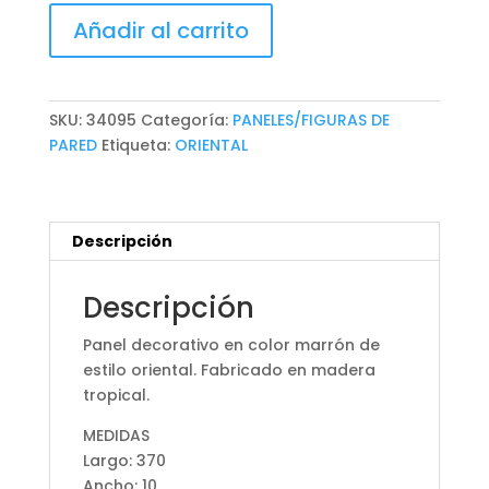
PANEL
Añadir al carrito
DECORATIVO
cantidad
SKU:
34095
Categoría:
PANELES/FIGURAS DE
PARED
Etiqueta:
ORIENTAL
Descripción
Descripción
Panel decorativo en color marrón de
estilo oriental. Fabricado en madera
tropical.
MEDIDAS
Largo: 370
Ancho: 10