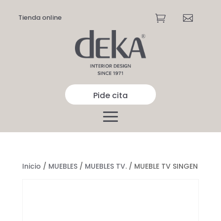
Tienda online


Pide cita
Inicio
/
MUEBLES
/
MUEBLES TV.
/ MUEBLE TV SINGEN