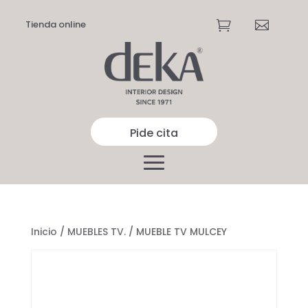
Tienda online


Pide cita
Inicio
/
MUEBLES TV.
/ MUEBLE TV MULCEY