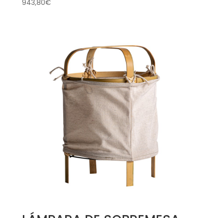
943,80
€