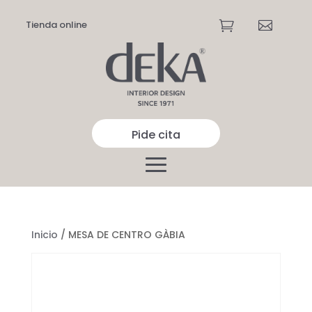
Tienda online


Pide cita
Inicio
/ MESA DE CENTRO GÀBIA