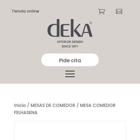
Tienda online


Pide cita
Inicio
/
MESAS DE COMEDOR
/ MESA COMEDOR
FELHASENA