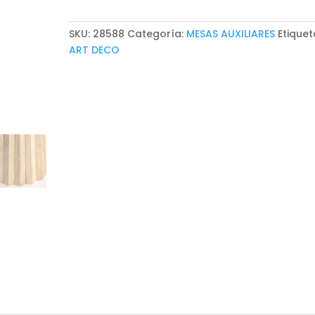
WOOD
cantidad
SKU:
28588
Categoría:
MESAS AUXILIARES
Etiquet
ART DECO