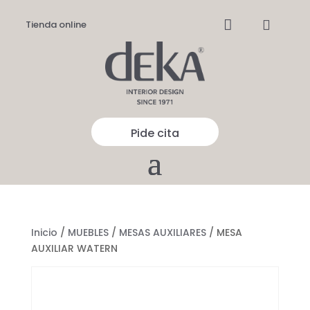


Tienda online
Pide cita
Inicio
/
MUEBLES
/
MESAS AUXILIARES
/ MESA
AUXILIAR WATERN