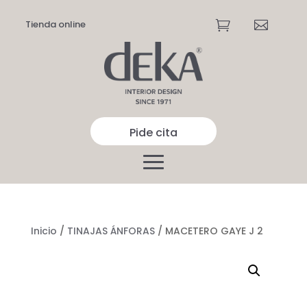
Tienda online


Pide cita
Inicio
/
TINAJAS ÁNFORAS
/ MACETERO GAYE J 2