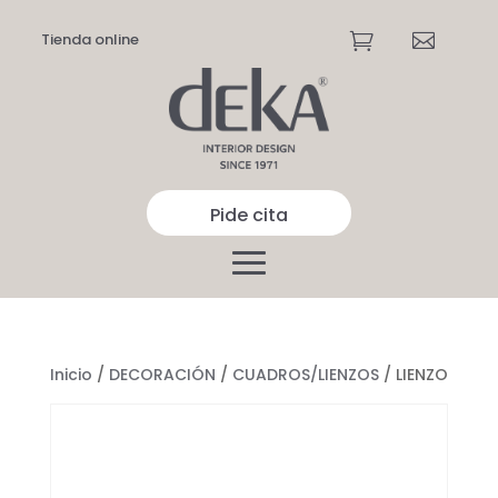
Tienda online


Pide cita
Inicio
/
DECORACIÓN
/
CUADROS/LIENZOS
/ LIENZO