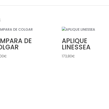
s
ÁMPARA DE
APLIQUE
OLGAR
LINESSEA
,00
€
173,80
€