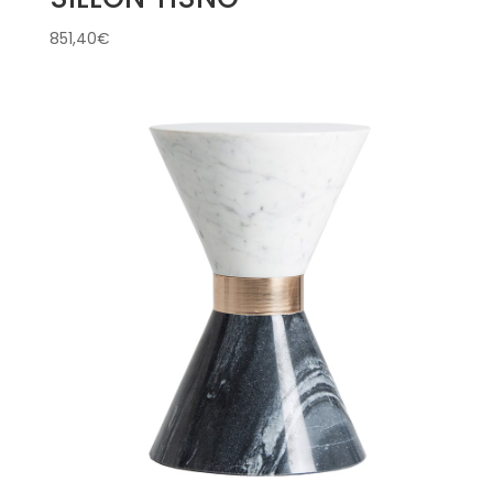
851,40
€