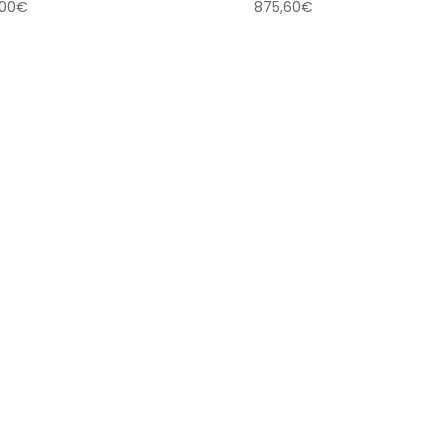
,00
€
875,60
€