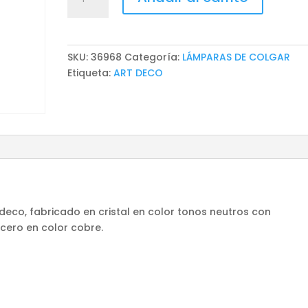
DE
COLGAR
ANNA
cantidad
SKU:
36968
Categoría:
LÁMPARAS DE COLGAR
Etiqueta:
ART DECO
deco, fabricado en cristal en color tonos neutros con
ero en color cobre.