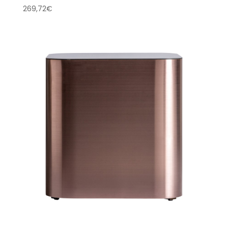
269,72
€