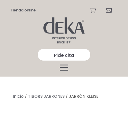
Tienda online


Pide cita
Inicio
/
TIBORS JARRONES
/ JARRÓN KLEISE