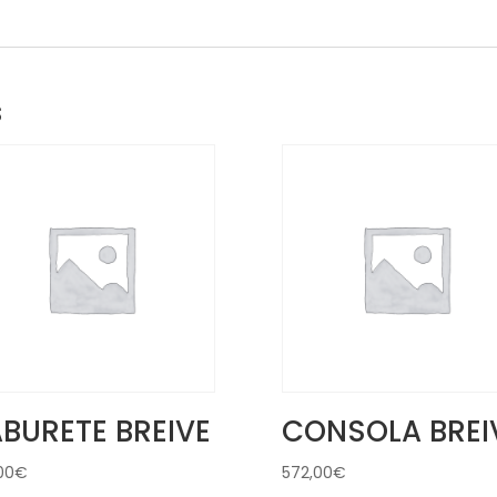
s
BURETE BREIVE
CONSOLA BREI
00
€
572,00
€