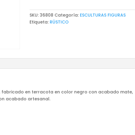
J
3
SKU:
36808
Categoría:
ESCULTURAS FIGURAS
cantidad
Etiqueta:
RÚSTICO
ico, fabricado en terracota en color negro con acabado mate,
con acabado artesanal.