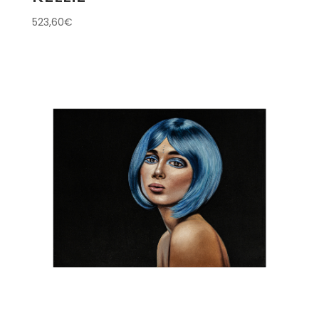
523,60
€