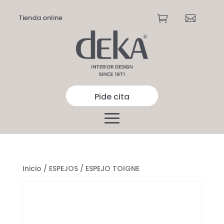
Tienda online


Pide cita
Inicio
/
ESPEJOS
/ ESPEJO TOIGNE