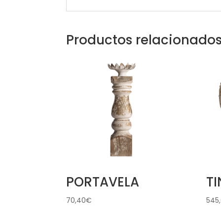
Productos relacionado
PORTAVELA
T
70,40
€
545