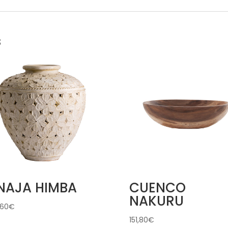
s
INAJA HIMBA
CUENCO
NAKURU
,60
€
151,80
€