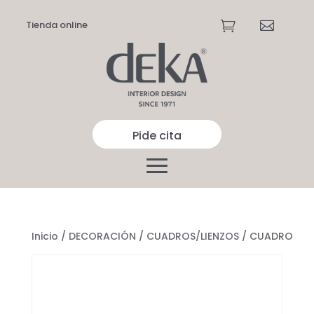
Tienda online


Pide cita
Inicio
/
DECORACIÓN
/
CUADROS/LIENZOS
/ CUADRO