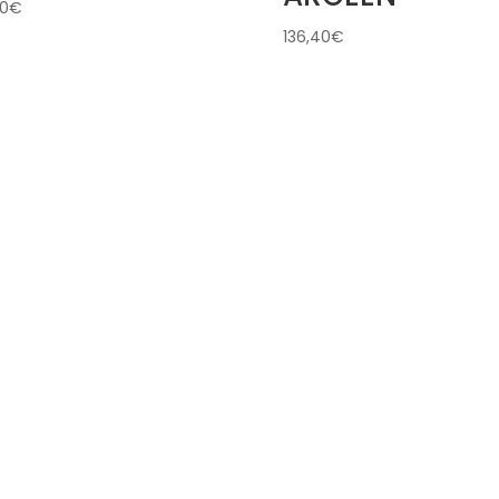
60
€
136,40
€