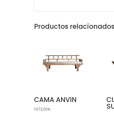
Productos relacionado
CAMA ANVIN
C
S
1.672,00
€