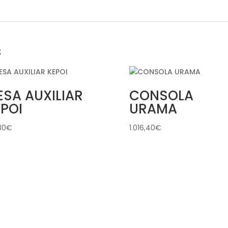
s
SA AUXILIAR
CONSOLA
POI
URAMA
80
€
1.016,40
€