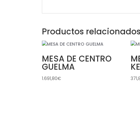
Productos relacionado
MESA DE CENTRO
ME
GUELMA
KE
1.691,80
€
371,