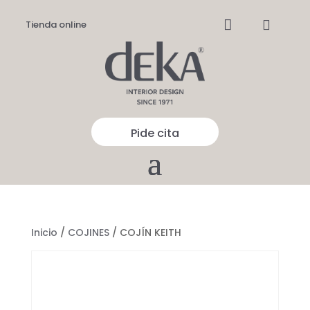


Tienda online
Pide cita
Inicio
/
COJINES
/ COJÍN KEITH