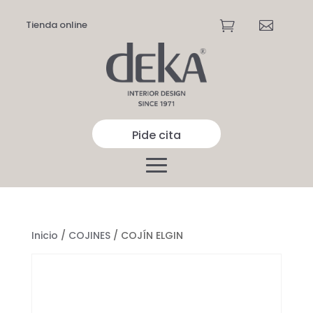
Tienda online


Pide cita
Inicio
/
COJINES
/ COJÍN ELGIN