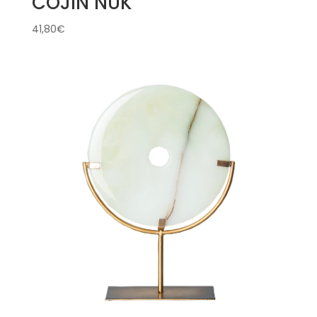
COJÍN NUK
41,80
€