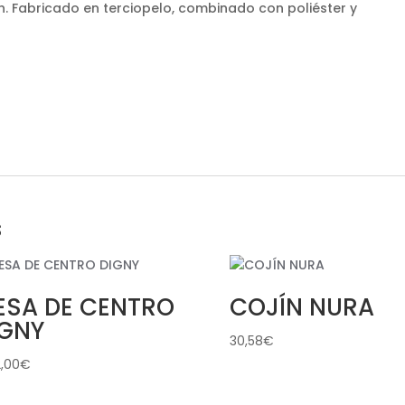
tsh. Fabricado en terciopelo, combinado con poliéster y
s
ESA DE CENTRO
COJÍN NURA
IGNY
30,58
€
2,00
€