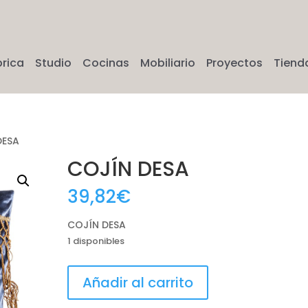
brica
Studio
Cocinas
Mobiliario
Proyectos
Tiend
DESA
COJÍN DESA
39,82
€
COJÍN DESA
1 disponibles
COJÍN
Añadir al carrito
DESA
cantidad