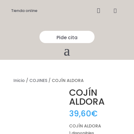


Tienda online
Pide cita
Inicio
/
COJINES
/ COJÍN ALDORA
COJÍN
ALDORA
39,60
€
COJÍN ALDORA
1 disponibles