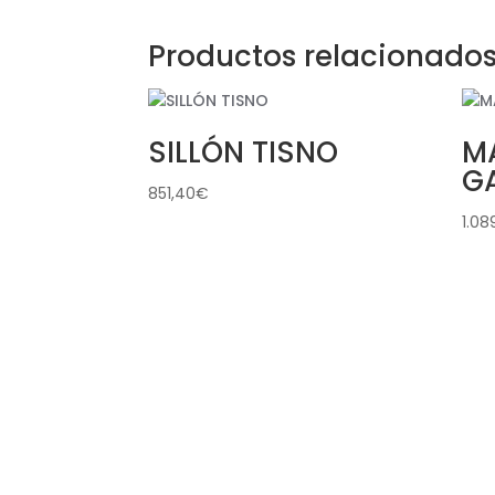
Productos relacionado
SILLÓN TISNO
M
G
851,40
€
1.08