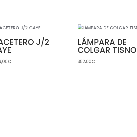
s
ACETERO J/2
LÁMPARA DE
AYE
COLGAR TISNO
9,00
€
352,00
€