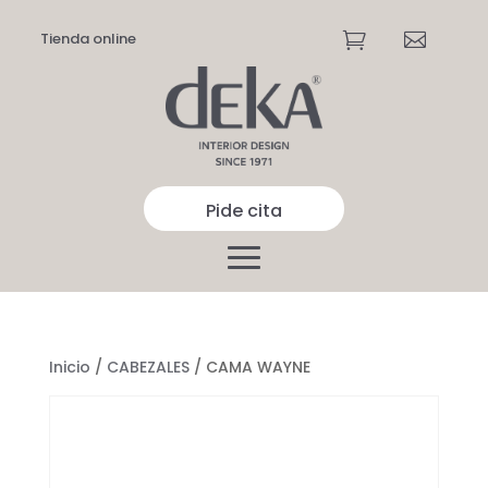
Tienda online


Pide cita
Inicio
/
CABEZALES
/ CAMA WAYNE