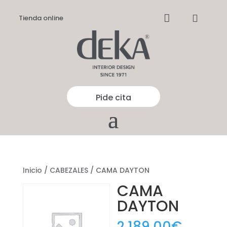


Tienda online
Pide cita
Inicio
/
CABEZALES
/ CAMA DAYTON
CAMA
DAYTON
2.189,00
€