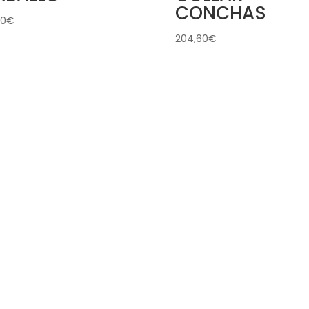
CONCHAS
00
€
204,60
€