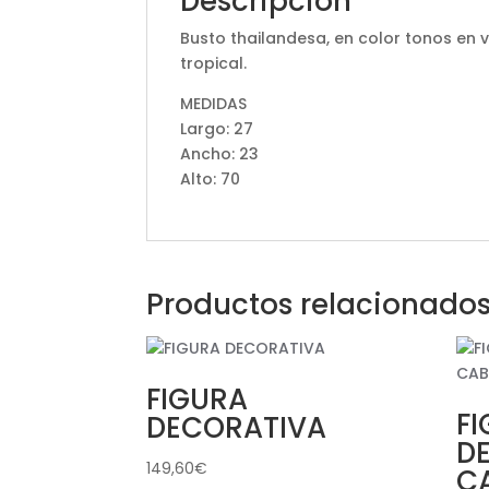
Descripción
Busto thailandesa, en color tonos en v
tropical.
MEDIDAS
Largo: 27
Ancho: 23
Alto: 70
Productos relacionado
FIGURA
F
DECORATIVA
D
149,60
€
C