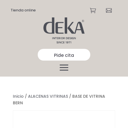
Tienda online


Pide cita
Inicio
/
ALACENAS VITRINAS
/ BASE DE VITRINA
BERN