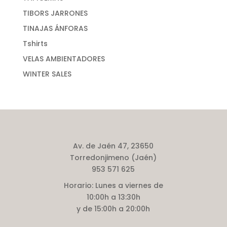
TIBORS JARRONES
TINAJAS ÁNFORAS
Tshirts
VELAS AMBIENTADORES
WINTER SALES
Av. de Jaén 47, 23650
Torredonjimeno (Jaén)
953 571 625
Horario:
Lunes a viernes de
10:00h a 13:30h
y de 15:00h a 20:00h