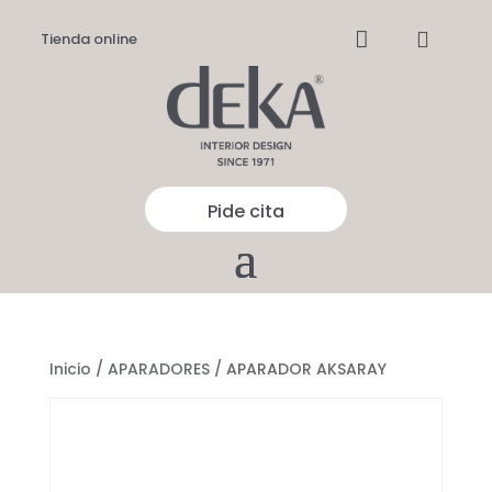


Tienda online
Pide cita
Inicio
/
APARADORES
/ APARADOR AKSARAY