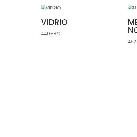
VIDRIO
ME
N
440,88
€
462