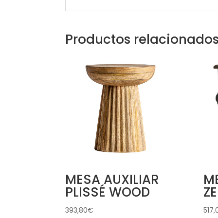
Productos relacionado
MESA AUXILIAR
ME
PLISSÉ WOOD
Z
393,80
€
517,